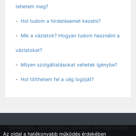
tehetem meg?
Hol tudom a hirdetésemet kezelni?
Mik a vázlatok? Hogyan tudom használni a
vázlatokat?
Milyen szolgáltatásokat vehetek igénybe?
Hol tölthetem fel a cég logóját?
"Kunhegyes, Jász-Nagykun-Szolnok vármegyei régió
Az oldal a hatékonyabb működés érdekében
állásportálja"