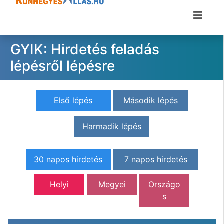
GYIK: Hirdetés feladás
lépésről lépésre
Első lépés
Második lépés
Harmadik lépés
30 napos hirdetés
7 napos hirdetés
Helyi
Megyei
Országo
s