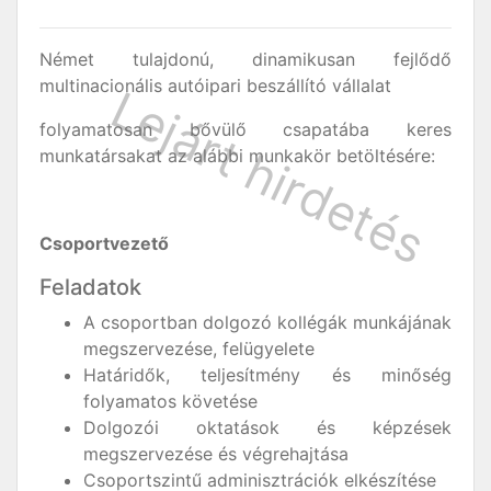
Német tulajdonú, dinamikusan fejlődő
multinacionális autóipari beszállító vállalat
folyamatosan bővülő csapatába keres
munkatársakat az alábbi munkakör betöltésére:
Csoportvezető
Feladatok
A csoportban dolgozó kollégák munkájának
megszervezése, felügyelete
Határidők, teljesítmény és minőség
folyamatos követése
Dolgozói oktatások és képzések
megszervezése és végrehajtása
Csoportszintű adminisztrációk elkészítése