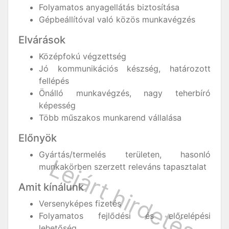
Folyamatos anyagellátás biztosítása
Gépbeállítóval való közös munkavégzés
Elvárások
Középfokú végzettség
Jó kommunikációs készség, határozott
fellépés
Önálló munkavégzés, nagy teherbíró
képesség
Több műszakos munkarend vállalása
Előnyök
Gyártás/termelés területen, hasonló
munkakörben szerzett releváns tapasztalat
Amit kínálunk
Versenyképes fizetés
Folyamatos fejlődési és előrelépési
lehetőség