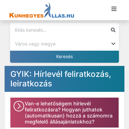
GYIK: Hírlevél feliratkozás,
leiratkozás
Van-e lehetőségem hírlevél
feliratkozásra? Hogyan juthatok
(automatikusan) hozzá a számomra
megfelelő állásajánlatokhoz?